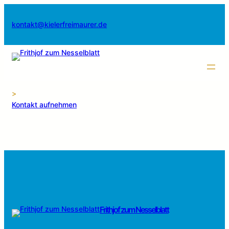
Zum
Inhalt
kontakt@kielerfreimaurer.de
springen
>
Kontakt aufnehmen
Frithjof zum Nesselblatt